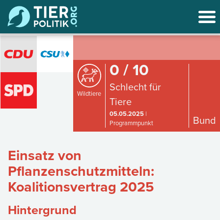
0 / 10
Schlecht für
Wildtiere
Tiere
05.05.2025
|
Bund
Programmpunkt
Einsatz von
Pflanzenschutzmitteln:
Koalitionsvertrag 2025
Hintergrund