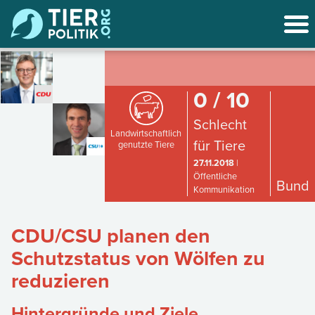
0 / 10
Schlecht
Landwirtschaftlich
für Tiere
genutzte Tiere
27.11.2018
|
Öffentliche
Bund
Kommunikation
CDU/CSU planen den
Schutzstatus von Wölfen zu
reduzieren
Hintergründe und Ziele