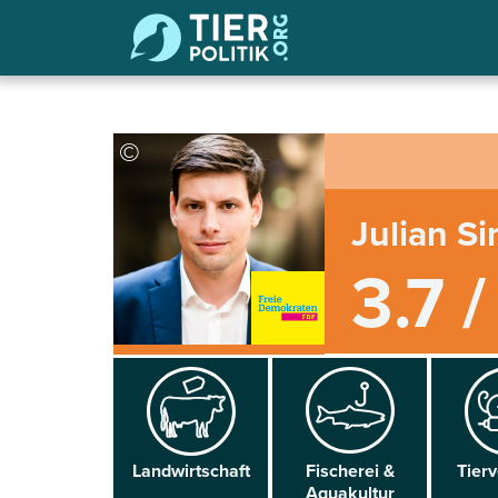
©
Julian S
3.7 /
Land­wirtschaft
Fischerei &
Tier­
Aqua­kultur