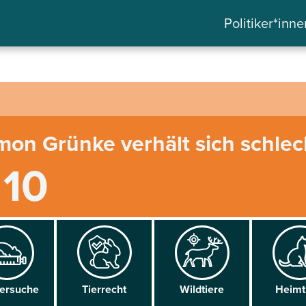
Politiker*inne
imon Grünke verhält sich schlec
 10
versuche
Tier­recht
Wild­tiere
Heim­t