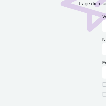
Trage dich f
V
N
E