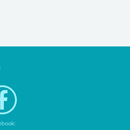
n
ebook: