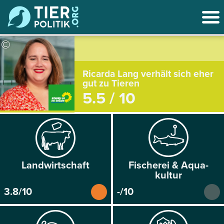
©
Ricarda Lang verhält sich eher
gut zu Tieren
5.5 / 10
Land­wirtschaft
Fischerei & Aqua­
kultur
3.8/10
-/10