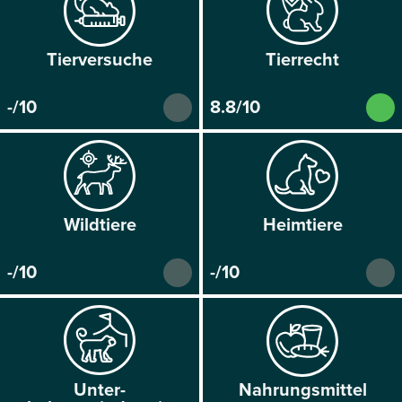
Tier­versuche
Tier­recht
-/10
8.8/10
Wild­tiere
Heim­tiere
-/10
-/10
Unter­
Nahrungs­mittel