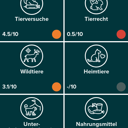
Tier­versuche
Tier­recht
4.5/10
0.5/10
Wild­tiere
Heim­tiere
3.1/10
-/10
Unter­
Nahrungs­mittel