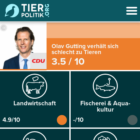
©
Olav Gutting verhält sich
schlecht zu Tieren
3.5 / 10
Land­wirtschaft
Fischerei & Aqua­
kultur
4.9/10
-/10