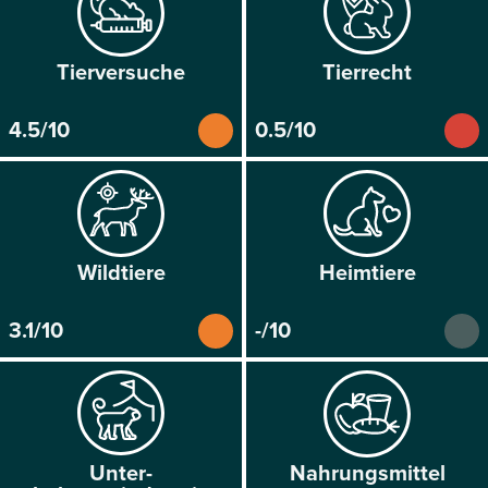
Tier­versuche
Tier­recht
4.5/10
0.5/10
Wild­tiere
Heim­tiere
3.1/10
-/10
Unter­
Nahrungs­mittel