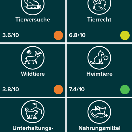
Tier­versuche
Tier­recht
3.6/10
6.8/10
Wildtiere
Heim­tiere
3.8/10
7.4/10
Unterhaltungs­
Nahrungs­mittel