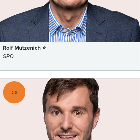
Rolf Mützenich ⭐
SPD
2.6