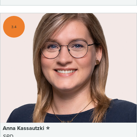
3.4
Anna Kassautzki ⭐
SPD